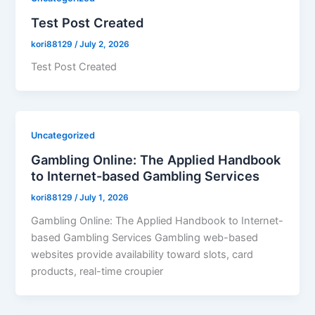
Test Post Created
kori88129
/
July 2, 2026
Test Post Created
Uncategorized
Gambling Online: The Applied Handbook
to Internet-based Gambling Services
kori88129
/
July 1, 2026
Gambling Online: The Applied Handbook to Internet-
based Gambling Services Gambling web-based
websites provide availability toward slots, card
products, real-time croupier