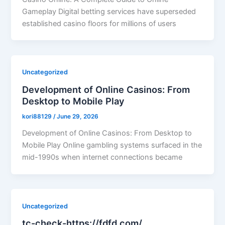
Gameplay Digital betting services have superseded
established casino floors for millions of users
Uncategorized
Development of Online Casinos: From
Desktop to Mobile Play
kori88129
/
June 29, 2026
Development of Online Casinos: From Desktop to
Mobile Play Online gambling systems surfaced in the
mid-1990s when internet connections became
Uncategorized
tc-check-https://fdfd.com/