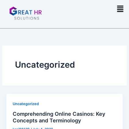
Skip
Men
to
content
Uncategorized
Uncategorized
Comprehending Online Casinos: Key
Concepts and Terminology