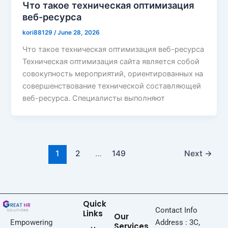
Что такое техническая оптимизация
веб-ресурса
kori88129
/
June 28, 2026
Что такое техническая оптимизация веб-ресурса
Техническая оптимизация сайта является собой
совокупность мероприятий, ориентированных на
совершенствование технической составляющей
веб-ресурса. Специалисты выполняют
1
2
…
149
Next
→
Quick
Contact Info
Links
Our
Empowering
Address : 3C,
Services